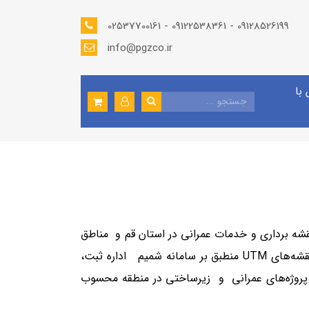
02537700161 - 09122538361 - 09128526199
info@pgzco.ir
با
شرو در حوزه مهندسی نقشه برداری و خدمات عمرانی در استان قم و مناطق
همجوار است. این شرکت با ارائه خدمات تخصصی شامل برداشت مسطحاتی، توپوگرافی، نقشه برداری با پهپاد، تهیه نقشه‌های UTM منطبق بر سامانه شمیم اداره ثبت،
همراه قابل اعتماد پروژه‌های عمرانی و زیرساختی در منطقه محسوب