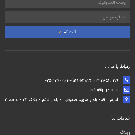
ثبت‌نام
ارتباط با ما . . .
02537700161-09122538361-09128526199
info@pgzco.ir
آدرس: قم- بلوار شهید صدوقی - بلوار قائم - پلاک 26 - واحد 3
خدمات ما
وبلاگ