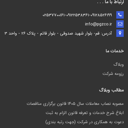
ارتباط با ما . . .
02537700161-09122538361-09128526199
info@pgzco.ir
آدرس: قم- بلوار شهید صدوقی - بلوار قائم - پلاک 26 - واحد 3
خدمات ما
وبلاگ
رزومه شرکت
مطالب وبلاگ
مصوبه نصاب معاملات سال ۱۴۰۵ قانون برگزاری مناقصات
ابلاغ شرح خدمات و تعرفه قانون الزام به ثبت
دعوت به همکاری در شرکت (جهت رتبه بندی)