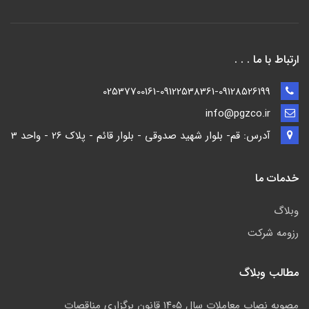
ارتباط با ما . . .
02537700161-09122538361-09128526199
info@pgzco.ir
آدرس: قم- بلوار شهید صدوقی - بلوار قائم - پلاک 26 - واحد 3
خدمات ما
وبلاگ
رزومه شرکت
مطالب وبلاگ
مصوبه نصاب معاملات سال ۱۴۰۵ قانون برگزاری مناقصات