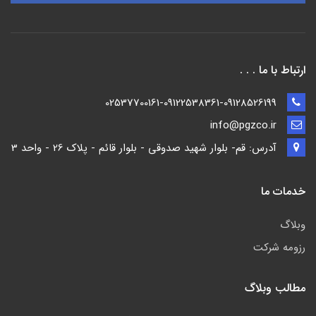
ارتباط با ما . . .
02537700161-09122538361-09128526199
info@pgzco.ir
آدرس: قم- بلوار شهید صدوقی - بلوار قائم - پلاک 26 - واحد 3
خدمات ما
وبلاگ
رزومه شرکت
مطالب وبلاگ