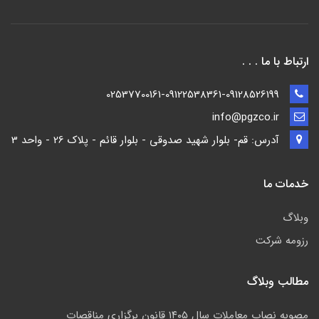
ارتباط با ما . . .
02537700161-09122538361-09128526199
info@pgzco.ir
آدرس: قم- بلوار شهید صدوقی - بلوار قائم - پلاک 26 - واحد 3
خدمات ما
وبلاگ
رزومه شرکت
مطالب وبلاگ
مصوبه نصاب معاملات سال ۱۴۰۵ قانون برگزاری مناقصات