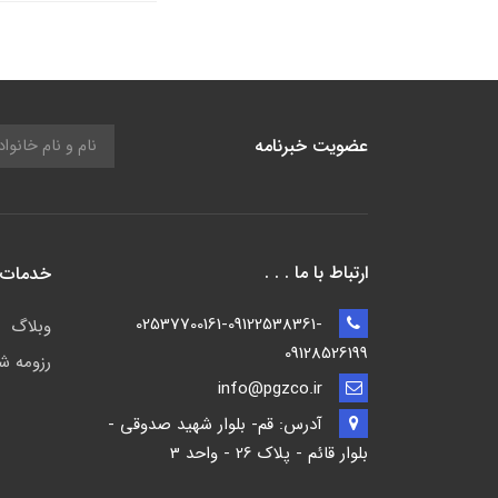
عضویت خبرنامه
ارتباط با ما . . .
خدمات 
02537700161-09122538361-
وبلاگ
09128526199
رزومه ش
info@pgzco.ir
آدرس: قم- بلوار شهید صدوقی -
بلوار قائم - پلاک 26 - واحد 3