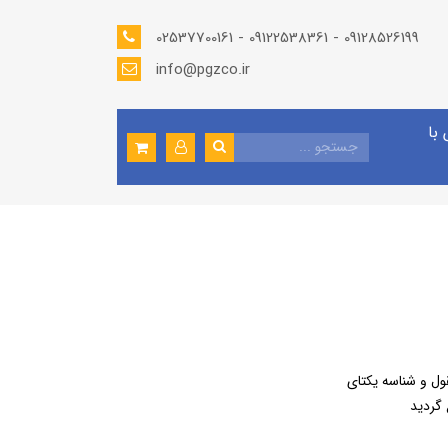
02537700161 - 09122538361 - 09128526199
info@pgzco.ir
با
ول و شناسه یکتای