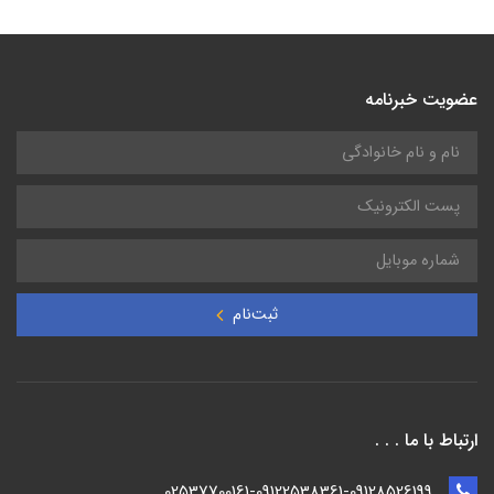
عضویت خبرنامه
ثبت‌نام
ارتباط با ما . . .
02537700161-09122538361-09128526199