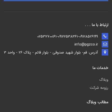
ارتباط با ما . . .
02537700161-09122538361-09128526199
info@pgzco.ir
آدرس: قم- بلوار شهید صدوقی - بلوار قائم - پلاک 26 - واحد 3
خدمات ما
وبلاگ
رزومه شرکت
مطالب وبلاگ