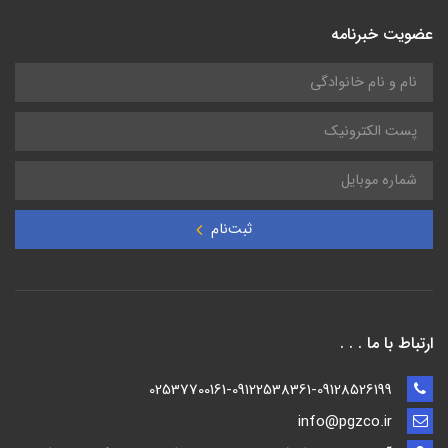
عضویت خبرنامه
ثبت‌نام
ارتباط با ما . . .
02537700161-09122538361-09128526199
info@pgzco.ir