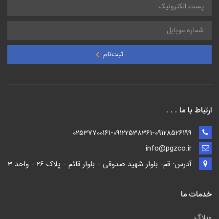
ثبت‌نام
ارتباط با ما . . .
02537700161-09122538361-09128526199
info@pgzco.ir
آدرس: قم- بلوار شهید صدوقی - بلوار قائم - پلاک 26 - واحد 3
خدمات ما
وبلاگ