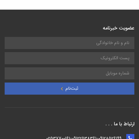
عضویت خبرنامه
ثبت‌نام
ارتباط با ما . . .
02537700161-09122538361-09128526199