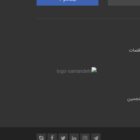
کانی (ژئوماتیک 1404) و پنجمین