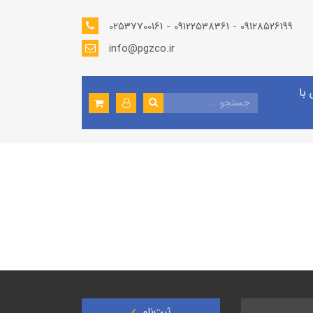
02537700161 - 09122538361 - 09128526199
info@pgzco.ir
با
ثبت‌نام