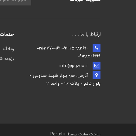
ارتباط با ما . . .
خدمات 
02537700161-09122538361-
وبلاگ
09128526199
رزومه ش
info@pgzco.ir
آدرس: قم- بلوار شهید صدوقی -
بلوار قائم - پلاک 26 - واحد 3
ساخت سایت توسط
Portal.ir