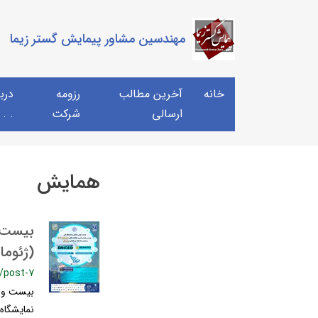
مهندسین مشاور پیمایش گستر زیما
خانه
آخرین مطالب
رزومه
دربا
ارسالی
شرکت
 . .
همایش
بیست و
(ژئوماتیک 1404) و پنجمین نمای
/post-7
نمایشگاه