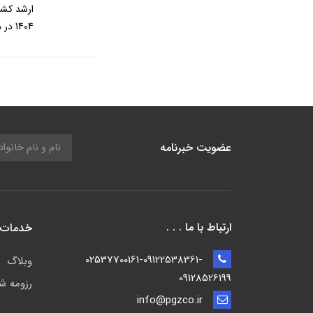
1404 در محل نمایشگاه‌های بین المللی تهران برگزار می‌گردد.
عضویت خبرنامه
ارتباط با ما . . .
خدمات 
02537700161-09122538361-
وبلاگ
09128526199
رزومه ش
info@pgzco.ir