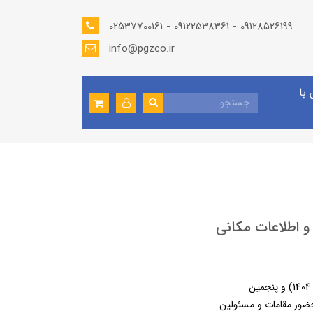
02537700161 - 09122538361 - 09128526199
info@pgzco.ir
با
 اطلاعات مکانی
بیست و نهمین همایش و نمایشگاه ملی مهندسی نقشه‌برداری و اطلاعات مکانی (ژئوماتیک 1404) و پنجمین
 حضور مقامات و مسئولین